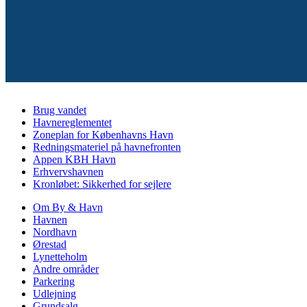
Brug vandet
Havnereglementet
Zoneplan for Københavns Havn
Redningsmateriel på havnefronten
Appen KBH Havn
Erhvervshavnen
Kronløbet: Sikkerhed for sejlere
Om By & Havn
Havnen
Nordhavn
Ørestad
Lynetteholm
Andre områder
Parkering
Udlejning
Grundsalg