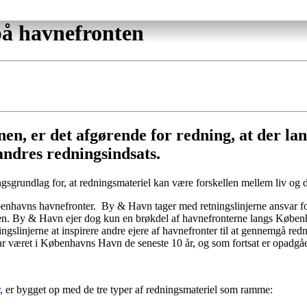
på havnefronten
nen, er det afgørende for redning, at der la
andres redningsindsats.
ngsgrundlag for, at redningsmateriel kan være forskellen mellem liv og 
nhavns havnefronter. By & Havn tager med retningslinjerne ansvar for
avnen. By & Havn ejer dog kun en brøkdel af havnefronterne langs Købe
slinjerne at inspirere andre ejere af havnefronter til at gennemgå red
er har været i Københavns Havn de seneste 10 år, og som fortsat er opadgå
, er bygget op med de tre typer af redningsmateriel som ramme: