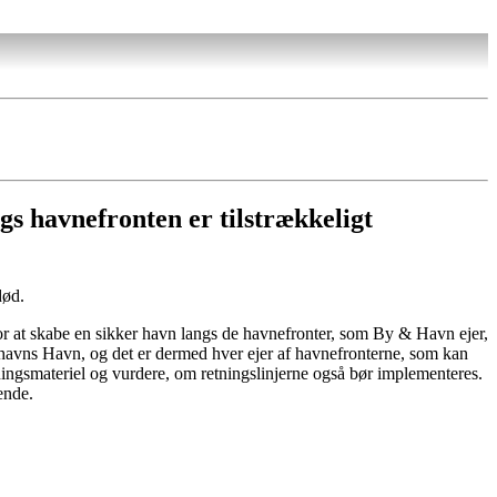
ngs havnefronten er tilstrækkeligt
død.
 at skabe en sikker havn langs de havnefronter, som By & Havn ejer,
nhavns Havn, og det er dermed hver ejer af havnefronterne, som kan
ningsmateriel og vurdere, om retningslinjerne også bør implementeres.
ende.