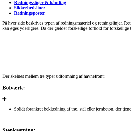
Redningsstiger & håndtag
Sikkerhedsliner
Redningsposter
På hver side beskrives typen af redningsmateriel og retningslinjer. Re
kan øges yderligere. Da der gælder forskellige forhold for forskellige 
Læs om retningslinjerne her:
Der skelnes mellem tre typer udformning af havnefront:
Bolværk:
Solidt forankret beklædning af træ, stål eller jernbeton, der tjen
Stenkastning: