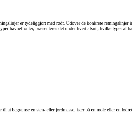
tningslinjer er tydeliggjort med rødt. Udover de konkrete retningslinjer
typer havnefronter, præsenteres det under hvert afsnit, hvilke typer af h
er til at begrænse en sten- eller jordmasse, især på en mole eller en lodr