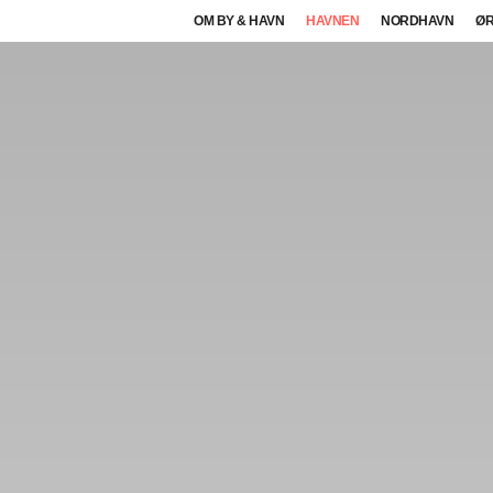
OM BY & HAVN
HAVNEN
NORDHAVN
ØR