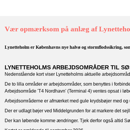
Vær opmærksom på anlæg af Lynettehol
Lynetteholm er Københavns nye halvø og stormflodssikring, s
LYNETTEHOLMS ARBEJDSOMRÅDER TIL S
Nedenstående kort viser Lynetteholms aktuelle arbejdsområd
De to lilla områder er arbejdsområder, som benyttes i forbin
Arbejdsområde 'T4 Nordhavn' (Terminal 4) ventes opsat i løbe
Arbejdsområderne er afmærket med gule krydsbøjer med og ud
Der er udlagt bøjer ved Middelgrunden for at markere det 
Der kan løbende komme ændringer. Tjek derfor også altid Søf