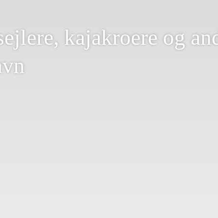
sejlere, kajakroere og an
avn