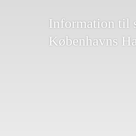
Information til 
Københavns H