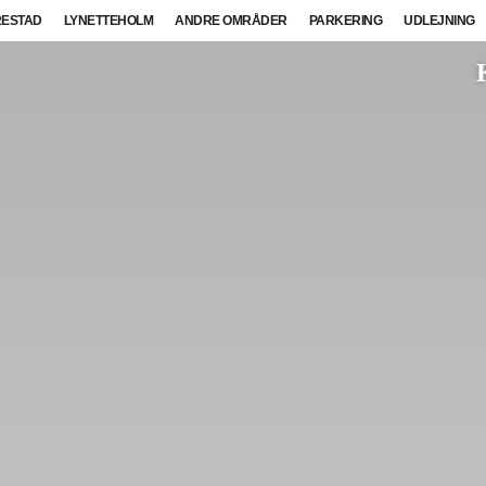
ESTAD
LYNETTEHOLM
ANDRE OMRÅDER
PARKERING
UDLEJNING