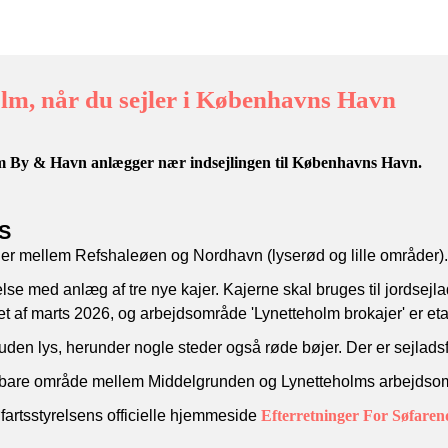
m, når du sejler i Københavns Havn
om By & Havn anlægger nær indsejlingen til Københavns Havn.
ØS
er mellem Refshaleøen og Nordhavn (lyserød og lille områder).
delse med anlæg af tre nye kajer. Kajerne skal bruges til jords
t af marts 2026, og arbejdsområde 'Lynetteholm brokajer' er eta
en lys, herunder nogle steder også røde bøjer. Der er sejlads
sejlbare område mellem Middelgrunden og Lynetteholms arbejds
artsstyrelsens officielle hjemmeside
Efterretninger For Søfaren