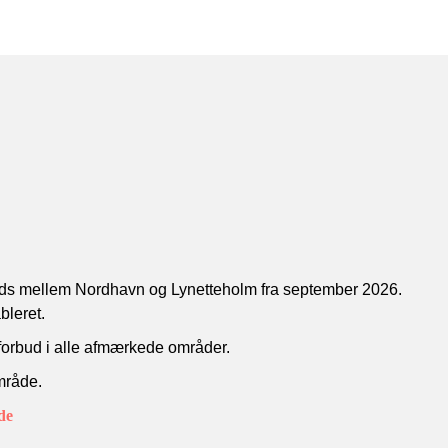
ejlads mellem Nordhavn og Lynetteholm fra september 2026.
bleret.
forbud i alle afmærkede områder.
område.
de