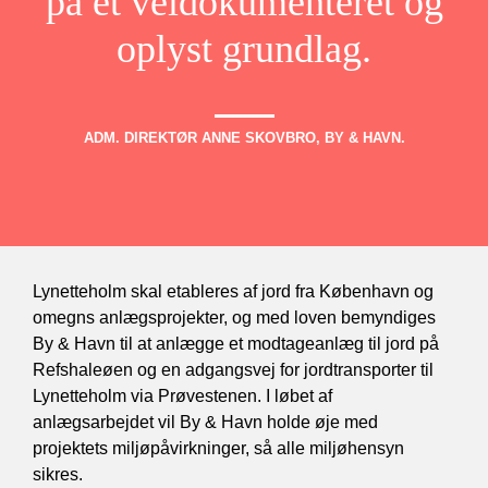
på et veldokumenteret og
oplyst grundlag.
ADM. DIREKTØR ANNE SKOVBRO, BY & HAVN.
Lynetteholm skal etableres af jord fra København og
omegns anlægsprojekter, og med loven bemyndiges
By & Havn til at anlægge et modtageanlæg til jord på
Refshaleøen og en adgangsvej for jordtransporter til
Lynetteholm via Prøvestenen. I løbet af
anlægsarbejdet vil By & Havn holde øje med
projektets miljøpåvirkninger, så alle miljøhensyn
sikres.