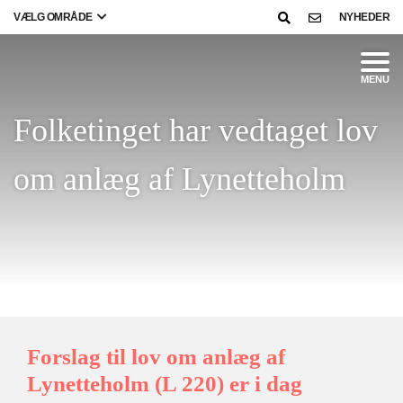
VÆLG OMRÅDE
NYHEDER
MENU
Folketinget har vedtaget lov
om anlæg af Lynetteholm
Forslag til lov om anlæg af
Lynetteholm (L 220) er i dag