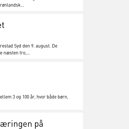
grønlandsk...
et
Ørestad Syd den 9. august. De
næsten tro,...
llem 3 og 100 år, hvor både børn,
bæringen på