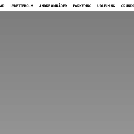
TAD
LYNETTEHOLM
ANDRE OMRÅDER
PARKERING
UDLEJNING
GRUND