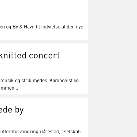
en og By & Havn til indvielse af den nye
knitted concert
r musik og strik mødes. Komponist og
ammen...
ede by
itteraturvandring i Ørestad, i selskab