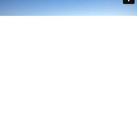
Det er ikke længe siden, at By & Havn forlængede den
offentlige adgang til den
sydlige del af Prøvestenen
, som
har været en overvældende succes under Corona-
epidemien. Her har mange københavnere haft
mulighed for at stifte bekendtskab med en række af de
mere ukendte naturområder i byen. Og den succes
kommer nu Nordhavn til gode.
Området, der er kaldt Nordhavnstippen, er en grøn