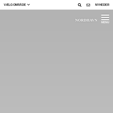
VÆLG OMRÅDE
NYHEDER
NORDHAVN
MENU