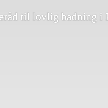
råd til lovlig badning 