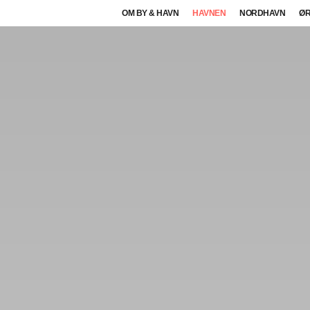
OM BY & HAVN
HAVNEN
NORDHAVN
ØR