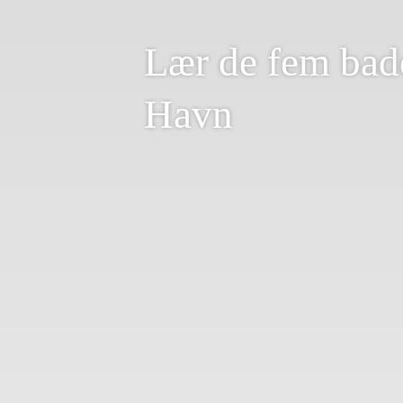
Lær de fem bade
Havn