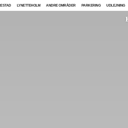
ESTAD
LYNETTEHOLM
ANDRE OMRÅDER
PARKERING
UDLEJNING