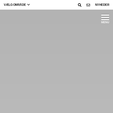
VÆLG OMRÅDE
NYHEDER
MENU