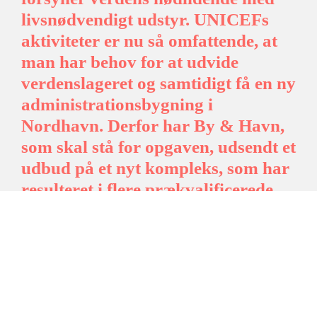
livsnødvendigt udstyr. UNICEFs
aktiviteter er nu så omfattende, at
man har behov for at udvide
verdenslageret og samtidigt få en ny
administrationsbygning i
Nordhavn. Derfor har By & Havn,
som skal stå for opgaven, udsendt et
udbud på et nyt kompleks, som har
resulteret i flere prækvalificerede
bydere.
UNICEF har faktisk haft varelager i København siden
1962. I første omgang som en del af frihavnen, hvor det
daværende UNIPAC flyttede fra New York til
Marmormolen i København med et nødhjælpslager,
der sidenhen blev udvidet af to omgange i 1982 og