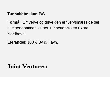
Tunnelfabrikken P/S
Formål:
Erhverve og drive den erhvervsmæssige del
af ejdendommen kaldet Tunnelfabrikken i Ydre
Nordhavn.
Ejerandel:
100% By & Havn.
Joint Ventures:
Copenhagen Malmö Port AB
Formål:
Varetage den operationelle del af
havnedriften.
Ejerandel:
50% By & Havn. Den resterende del ejes