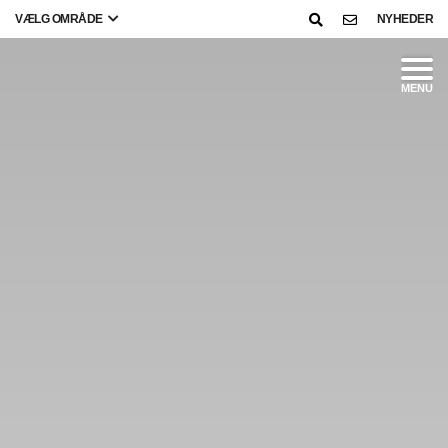
VÆLG OMRÅDE
NYHEDER
MENU