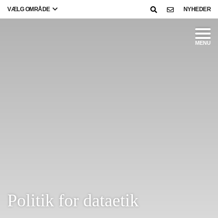
VÆLG OMRÅDE
NYHEDER
MENU
Politik for dataetik