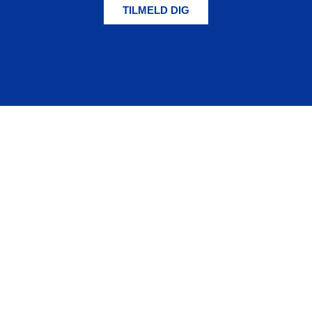
TILMELD DIG
By & Havn
Nordre Toldbod 7
DK-1259 København K
E: info
@
byoghavn.dk
T: +45 3376 9800
Privatlivs- og cookiepolitik