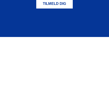
TILMELD DIG
By & Havn
Nordre Toldbod 7
DK-1259 København K
E: info
@
byoghavn.dk
T: +45 3376 9800
Privatlivs- og cookiepolitik