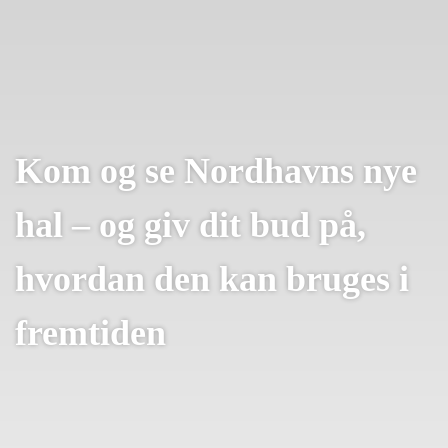
Kom og se Nordhavns nye
hal – og giv dit bud på,
hvordan den kan bruges i
fremtiden