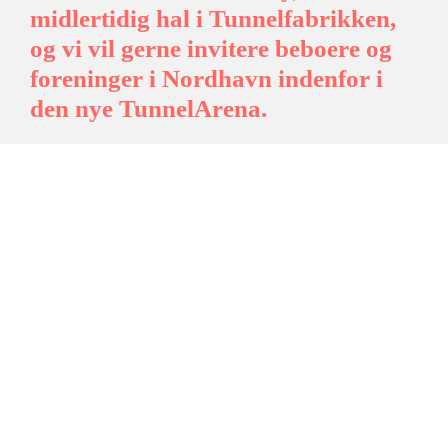
midlertidig hal i Tunnelfabrikken,
og vi vil gerne invitere beboere og
foreninger i Nordhavn indenfor i
den nye TunnelArena.
Kom ud, oplev hallen, hør om mulighederne, og giv os
dine idéer til, hvordan hallen kan blive et aktiv for hele
Nordhavn i de kommende år.
TunnelArena står klar med flotte trægulve og basket-
kurve, så drømmer I om at starte et basketball-hold for
miniputter, pensionister eller alt derimellem, er
mulighederne til at få øje på.
Men hvis det ikke er basketball, der har jeres interesse,
så kom alligevel. For selvom hallen er streget op til
basketball, kan man spille alt muligt andet derinde –
Gulvet kan bruges til alt fra yoga til tumlingegymnastik,