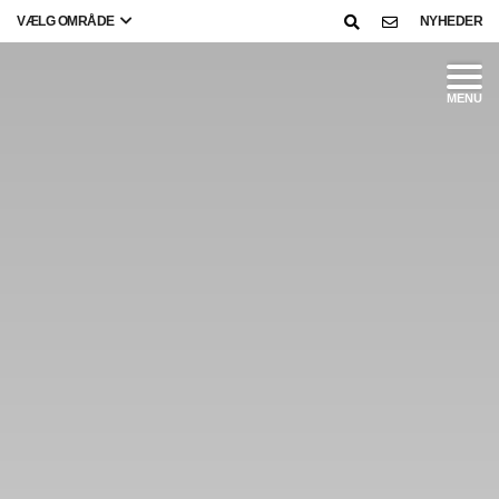
VÆLG OMRÅDE
NYHEDER
MENU