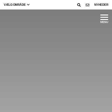
VÆLG OMRÅDE
NYHEDER
MENU